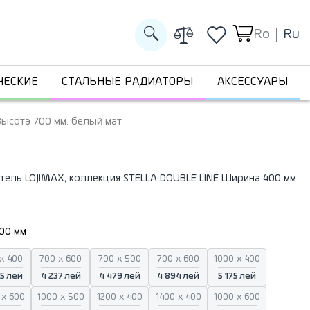
Ro
Ru
ЧЕСКИЕ
СТАЛЬНЫЕ РАДИАТОРЫ
АКСЕССУАРЫ
ысота 700 мм. белый мат
ель LOJIMAX, коллекция STELLA DOUBLE LINE Ширина 400 мм.
700 мм
x 400
700 x 600
700 x 500
700 x 600
1000 x 400
5 лей
4 237 лей
4 479 лей
4 894 лей
5 175 лей
 x 600
1000 x 500
1200 x 400
1400 x 400
1000 x 600