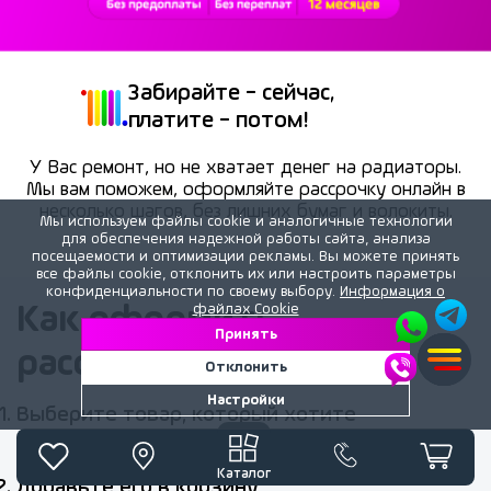
Забирайте - сейчас,
платите - потом!
У Вас ремонт, но не хватает денег на радиаторы.
Мы вам поможем, оформляйте рассрочку онлайн в
несколько шагов, без лишних бумаг и волокиты.
Мы используем файлы cookie и аналогичные технологии
для обеспечения надежной работы сайта, анализа
посещаемости и оптимизации рекламы. Вы можете принять
все файлы cookie, отклонить их или настроить параметры
конфиденциальности по своему выбору.
Информация о
файлах Cookie
Как оформить
Принять
рассрочку?
Отклонить
Настройки
Выберите товар, который хотите
приобрести
Каталог
Добавьте его в корзину