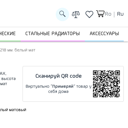
Ro
Ru
ЧЕСКИЕ
СТАЛЬНЫЕ РАДИАТОРЫ
АКСЕССУАРЫ
218 мм. белый мат
AX,
Сканируй QR code
E высота
 мат
Виртуально “
Примеряй
” товар у
себя дома
лый матовый