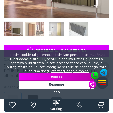
«PROBEAZĂ» ÎN CAMERA TA
Folosim cookie-uri și tehnologii similare pentru a asigura buna
funcționare a site-ului, pentru a analiza traficul și pentru a
Cod:
116932x
optimiza publicitatea. Puteți accepta toate cookie-urile, le
Calorifer decorativ LOJIMAX, colectia ROYAL
puteți refuza sau puteți configura setările de confidențialitate
DOUBLE LINE inaltimea 200 mm. latimea 218 mm.
după cum doriți.
Informații despre cookie
alb mat
Accept
Respinge
Alegeți
culoare
calorifer:
Alb mat
Setări
Alb mat
Negru mat
Catalog