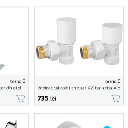
0
0
brand
brand
or din otel
Robinet cal colt Ferro set 1/2' tur+retur Alb
735
lei