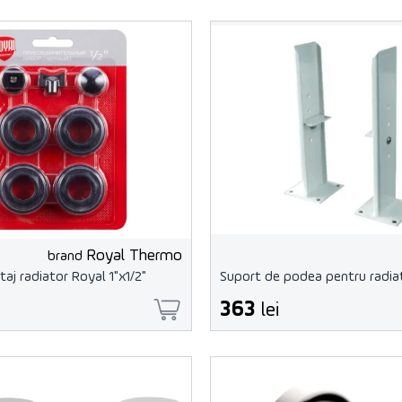
Royal Thermo
brand
taj radiator Royal 1"x1/2"
Suport de podea pentru radiat
363
lei