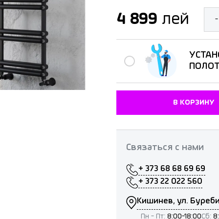
4 899
лей
-
УСТАН
ПОЛО
В КОРЗИНУ
Связаться с нами
+ 373 68 68 69 69
+ 373 22 022 560
Кишинев, ул. Буреби
Пн - Пт:
8:00-18:00
Сб:
8