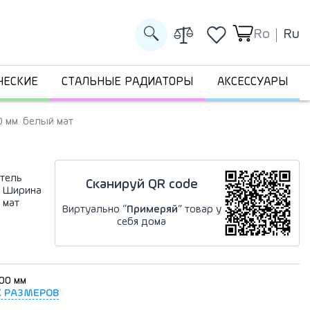
Ro
Ru
ЧЕСКИЕ
СТАЛЬНЫЕ РАДИАТОРЫ
АКСЕССУАРЫ
 мм. белый мат
тель
Сканируй QR code
E Ширина
 мат
Виртуально “
Примеряй
” товар у
себя дома
700 мм
Х РАЗМЕРОВ