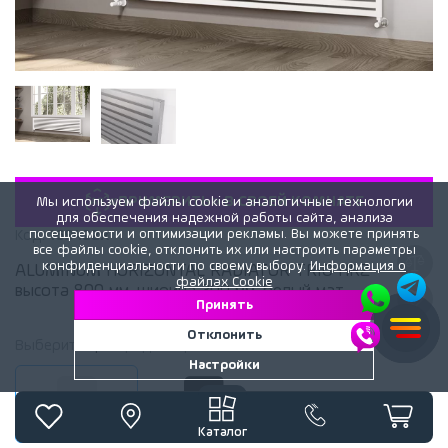
«ПРИМЕРИТЬ» В СВОЕЙ КОМНАТЕ
Мы используем файлы cookie и аналогичные технологии
для обеспечения надежной работы сайта, анализа
посещаемости и оптимизации рекламы. Вы можете принять
Код:
169422x
все файлы cookie, отклонить их или настроить параметры
конфиденциальности по своему выбору.
Информация о
ALUMINUM HORIZONTAL RADIATOR TRIO HRZ
файлах Cookie
высота 800 мм. ширина 300 мм. белый мат
Принять
Отклонить
Выберите
цвет
радиатора:
Белый матовый
Настройки
Белый матовый
Черный матовый
Каталог