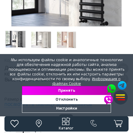
Мы используем файлы cookie и аналогичные технологии
Код:
2122y
для обеспечения надежной работы сайта, анализа
Дизайнерский полотенцесушитель LOJIMAX,
посещаемости и оптимизации рекламы. Вы можете принять
коллекция TALIA DOUBLE STYLE Ширина 800 мм.
все файлы cookie, отклонить их или настроить параметры
конфиденциальности по своему выбору.
Информация о
Высота 320 мм. белый мат
файлах Cookie
Принять
Размер радиатора:
800 мм x 320 мм
Отклонить
ПОСМОТРЕТЬ ТАБЛИЦУ ВСЕХ РАЗМЕРОВ
Настройки
2 441
лей
Каталог
1
-
+