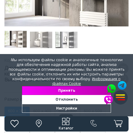
Мы используем файлы cookie и аналогичные технологии
Код:
1582y
для обеспечения надежной работы сайта, анализа
Дизайнерский полотенцесушитель LOJIMAX,
посещаемости и оптимизации рекламы. Вы можете принять
коллекция SIRIUS LINE DOUBLE Ширина 300 мм.
все файлы cookie, отклонить их или настроить параметры
конфиденциальности по своему выбору.
Информация о
Высота 600 мм. белый мат
файлах Cookie
Принять
Размер радиатора:
300 мм x 600 мм
Отклонить
Настройки
600 x 300
600 x 400
600 x 300
600 x 500
3 303 лей
3 737 лей
3 815 лей
4 171 лей
600 x 400
600 x 600
600 x 500
980 x 300
Каталог