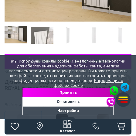
«ПРИМЕРИТЬ» В СВОЕЙ КОМНАТЕ
Мы используем файлы cookie и аналогичные технологии
для обеспечения надежной работы сайта, анализа
посещаемости и оптимизации рекламы. Вы можете принять
Код:
109132x
все файлы cookie, отклонить их или настроить параметры
конфиденциальности по своему выбору.
Информация о
Дизайнерский радиатор LOJIMAX, коллекция
файлах Cookie
ROYAL высота 200 мм. ширина 218 мм. белый мат
Принять
Отклонить
Выберите
цвет
радиатора:
Белый матовый
Настройки
Белый матовый
Черный матовый
RAL глянец Lemon
Каталог