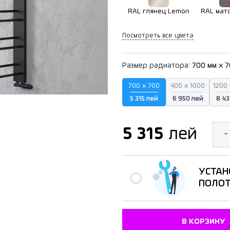
RAL глянец Lemon
RAL мато
Посмотреть все цвета
Размер радиатора:
700 мм x 
700 x 700
400 x 1000
1200 
5 315 лей
6 950 лей
8 43
5 315
лей
-
УСТАН
ПОЛО
В КОРЗИНУ