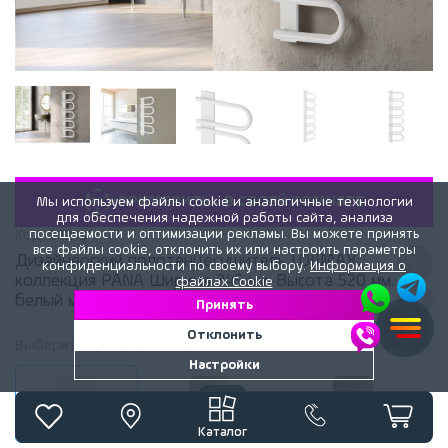
«ПРИМЕРИТЬ» В СВОЕЙ КОМНАТЕ
Мы используем файлы cookie и аналогичные технологии
для обеспечения надежной работы сайта, анализа
посещаемости и оптимизации рекламы. Вы можете принять
Код:
3121y
все файлы cookie, отклонить их или настроить параметры
Дизайнерский полотенцесушитель LOJIMAX,
конфиденциальности по своему выбору.
Информация о
коллекция PANA Ширина 345 мм. Высота 520 мм.
файлах Cookie
белый мат
Принять
Отклонить
Выберите
цвет
радиатора:
Белый матовый
Настройки
Белый матовый
RAL глянец Lemon
RAL MY-512 глянец
Каталог