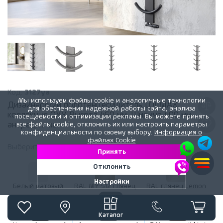
Код:
3127ya
Мы используем файлы cookie и аналогичные технологии
Дизайнерский полотенцесушитель LOJIMAX,
для обеспечения надежной работы сайта, анализа
коллекция OXY Высота 460 мм. Ширина 400 мм.
посещаемости и оптимизации рекламы. Вы можете принять
антрацит мат
все файлы cookie, отклонить их или настроить параметры
конфиденциальности по своему выбору.
Информация о
файлах Cookie
Выберите
цвет
радиатора:
Антрацит матовый
Принять
Отклонить
Настройки
Белый матовый
RAL MY-512 глянец
RAL глянец Lemon
Каталог