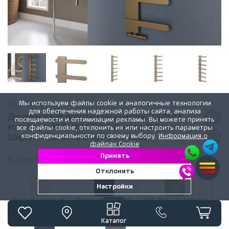
Мы используем файлы cookie и аналогичные технологии
Код:
3238ymy
для обеспечения надежной работы сайта, анализа
Дизайнерский полотенцесушитель LOJIMAX,
посещаемости и оптимизации рекламы. Вы можете принять
коллекция NUMMO STYLE Высота 340 мм.
все файлы cookie, отклонить их или настроить параметры
конфиденциальности по своему выбору.
Информация о
Ширина 450 мм. RAL MY-512 глянец
файлах Cookie
Принять
Выберите
цвет
радиатора:
RAL MY-512 глянец
Отклонить
Настройки
Белый матовый
Черный матовый
RAL MY-512 глянец
Каталог