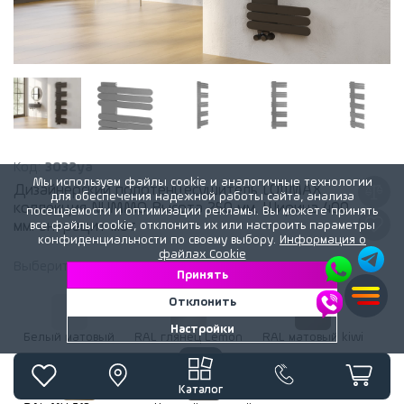
Код:
3032ya
Мы используем файлы cookie и аналогичные технологии
Дизайнерский полотенцесушитель LOJIMAX,
для обеспечения надежной работы сайта, анализа
коллекция NUMMO Высота 250 мм. Ширина 400
посещаемости и оптимизации рекламы. Вы можете принять
мм. антрацит мат
все файлы cookie, отклонить их или настроить параметры
конфиденциальности по своему выбору.
Информация о
файлах Cookie
Выберите
цвет
радиатора:
Антрацит матовый
Принять
Отклонить
Настройки
Белый матовый
RAL глянец Lemon
RAL матовый kiwi
Каталог