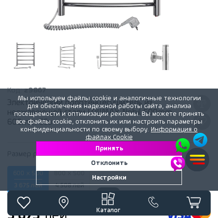
Код:
z9867
Мы используем файлы cookie и аналогичные технологии
Электрический полотенцесушитель из
для обеспечения надежной работы сайта, анализа
нержавеющей стали LOJIMAX Nobil 500mm.
посещаемости и оптимизации рекламы. Вы можете принять
600mm 65в
все файлы cookie, отклонить их или настроить параметры
конфиденциальности по своему выбору.
Информация о
файлах Cookie
Принять
Размер радиатора:
500 мм x 600 мм
Отклонить
600 x 500
800 x 500
Настройки
3 675 лей
4 508 лей
Каталог
3 675
лей