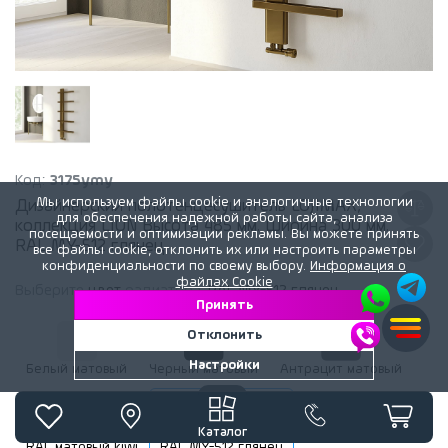
Код:
3175ymy
Мы используем файлы cookie и аналогичные технологии
Дизайнерский полотенцесушитель LOJIMAX,
для обеспечения надежной работы сайта, анализа
коллекция LION Высота 485 мм. Ширина 300 мм.
посещаемости и оптимизации рекламы. Вы можете принять
RAL MY-512 глянец
все файлы cookie, отклонить их или настроить параметры
конфиденциальности по своему выбору.
Информация о
файлах Cookie
Выберите
цвет
радиатора:
RAL MY-512 глянец
Принять
Отклонить
Настройки
Белый матовый
Черный матовый
Антрацит матовый
Каталог
RAL матовый kiwi
RAL MY-512 глянец