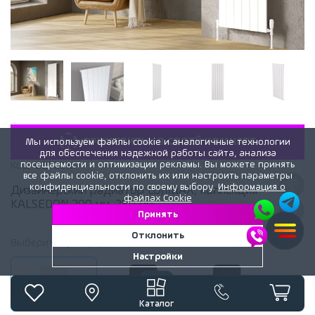
«ПРИМЕРИТЬ» В СВОЕЙ КОМНАТЕ
Мы используем файлы cookie и аналогичные технологии
для обеспечения надежной работы сайта, анализа
посещаемости и оптимизации рекламы. Вы можете принять
Код:
62722x
все файлы cookie, отклонить их или настроить параметры
конфиденциальности по своему выбору.
Информация о
Дизайнерский радиатор LOJIMAX, коллекция
файлах Cookie
KALSEDON 200 мм. 280 мм.
Принять
Отклонить
Выберите
цвет
радиатора:
Белый матовый
Настройки
Белый матовый
Черный матовый
BLACK SATINE
Каталог