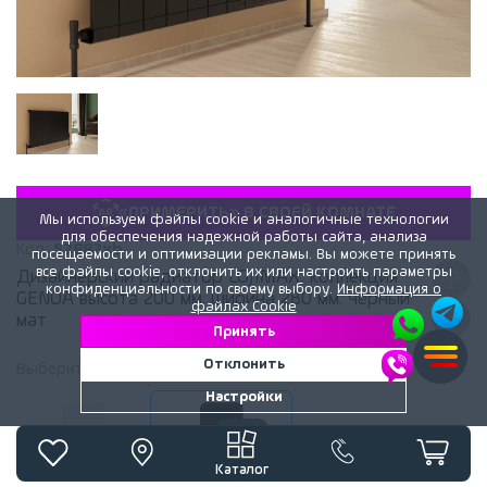
«ПРИМЕРИТЬ» В СВОЕЙ КОМНАТЕ
Мы используем файлы cookie и аналогичные технологии
для обеспечения надежной работы сайта, анализа
Код:
52882xb
посещаемости и оптимизации рекламы. Вы можете принять
все файлы cookie, отклонить их или настроить параметры
Дизайнерский радиатор LOJIMAX, коллекция
конфиденциальности по своему выбору.
Информация о
GENOA высота 200 мм. ширина 280 мм. черный
файлах Cookie
мат
Принять
Отклонить
Выберите
цвет
радиатора:
Черный матовый
Настройки
Белый матовый
Черный матовый
Каталог