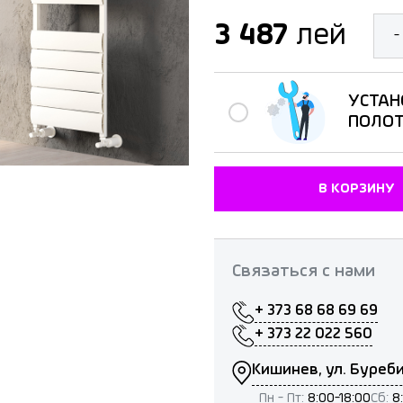
3 487
лей
-
УСТАН
ПОЛО
В КОРЗИНУ
Связаться с нами
+ 373 68 68 69 69
+ 373 22 022 560
Кишинев, ул. Буреби
Пн - Пт:
8:00-18:00
Сб:
8