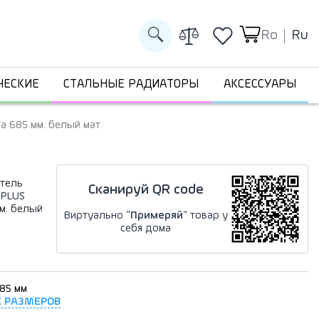
Ro
Ru
ЧЕСКИЕ
СТАЛЬНЫЕ РАДИАТОРЫ
АКСЕССУАРЫ
а 685 мм. белый мат
тель
Сканируй QR code
 PLUS
м. белый
Виртуально “
Примеряй
” товар у
себя дома
685 мм
Х РАЗМЕРОВ