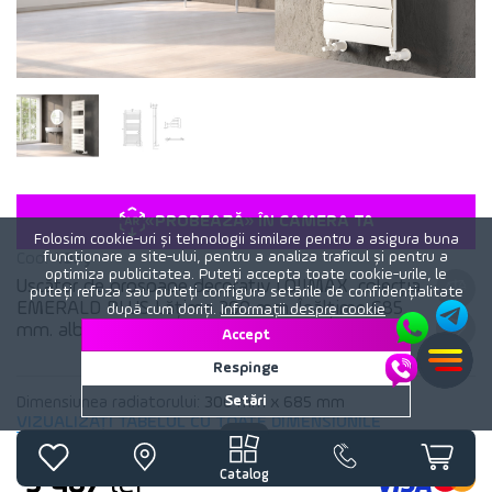
«PROBEAZĂ» ÎN CAMERA TA
Folosim cookie-uri și tehnologii similare pentru a asigura buna
funcționare a site-ului, pentru a analiza traficul și pentru a
Cod:
493y
optimiza publicitatea. Puteți accepta toate cookie-urile, le
Uscător de prosoape decorativ LOJIMAX, colecția
puteți refuza sau puteți configura setările de confidențialitate
EMERALD PLUS Lățime 300 mm. Înălțime 685
după cum doriți.
Informații despre cookie
mm. alb mat
Accept
Respinge
Setări
Dimensiunea radiatorului:
300 mm x 685 mm
VIZUALIZAȚI TABELUL CU TOATE DIMENSIUNILE
Catalog
3 487
lei