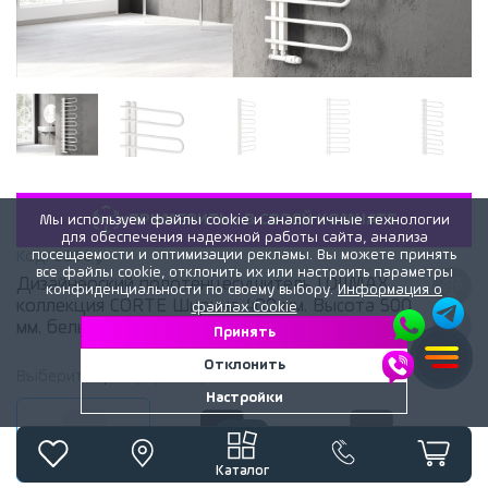
«ПРИМЕРИТЬ» В СВОЕЙ КОМНАТЕ
Мы используем файлы cookie и аналогичные технологии
для обеспечения надежной работы сайта, анализа
посещаемости и оптимизации рекламы. Вы можете принять
Код:
3256y
все файлы cookie, отклонить их или настроить параметры
Дизайнерский полотенцесушитель LOJIMAX,
конфиденциальности по своему выбору.
Информация о
коллекция CORTE Ширина 400 мм. Высота 500
файлах Cookie
мм. белый мат
Принять
Отклонить
Выберите
цвет
радиатора:
Белый матовый
Настройки
Белый матовый
Черный матовый
Антрацит матовый
Каталог