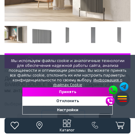
«ПРИМЕРИТЬ» В СВОЕЙ КОМНАТЕ
Мы используем файлы cookie и аналогичные технологии
для обеспечения надежной работы сайта, анализа
посещаемости и оптимизации рекламы. Вы можете принять
Код:
163371a
все файлы cookie, отклонить их или настроить параметры
Дизайнерский радиатор LOJIMAX, коллекция
конфиденциальности по своему выбору.
Информация о
BAMBOO DOUBLE Высота 300 мм. Ширина 239
файлах Cookie
мм. антрацит мат
Принять
Отклонить
Выберите
цвет
радиатора:
Антрацит матовый
Настройки
Белый матовый
Антрацит матовый
Черный матовый
Каталог