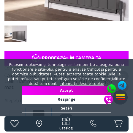
«PROBEAZĂ» ÎN CAMERA TA
Folosim cookie-uri și tehnologii similare pentru a asigura buna
Cod:
69622xb
funcționare a site-ului, pentru a analiza traficul și pentru a
optimiza publicitatea. Puteți accepta toate cookie-urile, le
Calorifer decorativ LOJIMAX, colectia KALSEDON
puteți refuza sau puteți configura setările de confidențialitate
LINE inaltimea 200 mm. latimea 280 mm. negru
după cum doriți.
Informații despre cookie
mat
Accept
Respinge
Alegeți
culoare
calorifer:
Negru mat
Setări
Alb mat
Negru mat
Catalog