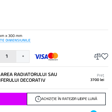
mm x 300 mm
ATE DIMENSIUNILE
1
+
LAREA RADIATORULUI SAU
Preț
IFERULUI DECORATIV
3700 lei
ACHIZIȚIE ÎN RATE
231 LEI
PE LUNĂ