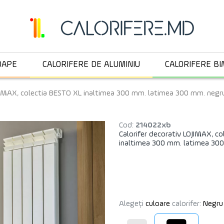
OAPE
CALORIFERE DE ALUMINIU
CALORIFERE BI
OJIMAX, colectia BESTO XL inaltimea 300 mm. latimea 300 mm. neg
Cod:
214022xb
Calorifer decorativ LOJIMAX, c
inaltimea 300 mm. latimea 30
Alegeți
culoare
calorifer:
Negru