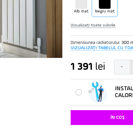
Alb mat
Negru mat
Vizualizați toate culorile
Dimensiunea radiatorului:
300 
VIZUALIZAȚI TABELUL CU TO
1 391
lei
-
INSTA
CALOR
ÎN COȘ