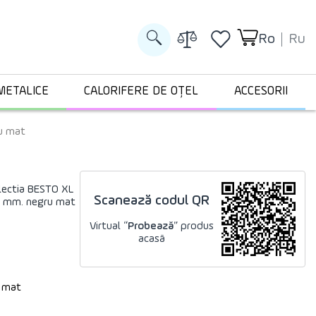
Ro
Ru
METALICE
CALORIFERE DE OȚEL
ACCESORII
ru mat
olectia BESTO XL
Scanează codul QR
0 mm. negru mat
Virtual “
Probează
” produs
acasă
 mat