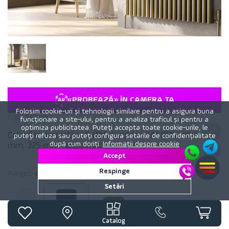
«PROBEAZĂ» ÎN CAMERA TA
Folosim cookie-uri și tehnologii similare pentru a asigura buna
Cod:
342xb
funcționare a site-ului, pentru a analiza traficul și pentru a
optimiza publicitatea. Puteți accepta toate cookie-urile, le
Calorifer decorativ LOJIMAX, colectie ALBITE 400
puteți refuza sau puteți configura setările de confidențialitate
după cum doriți.
Informații despre cookie
mm. 325 mm. negru mat
Accept
Respinge
Alegeți
culoare
calorifer:
Negru mat
Setări
Alb mat
Negru mat
Catalog