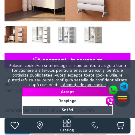
«PROBEAZĂ» ÎN CAMERA TA
Folosim cookie-uri și tehnologii similare pentru a asigura buna
funcționare a site-ului, pentru a analiza traficul și pentru a
Cod:
2516y
optimiza publicitatea. Puteți accepta toate cookie-urile, le
Uscător de prosoape decorativ LOJIMAX, colecția
puteți refuza sau puteți configura setările de confidențialitate
WALDO DOUBLE Lățime 300 mm. Înălțime 755
după cum doriți.
Informații despre cookie
mm. alb mat
Accept
Respinge
Setări
Dimensiunea radiatorului:
300 mm x 755 mm
755 x 300
755 x 400
755 x 300
755 x 500
4 688 lei
5 223 lei
5 414 lei
5 783 lei
Catalog