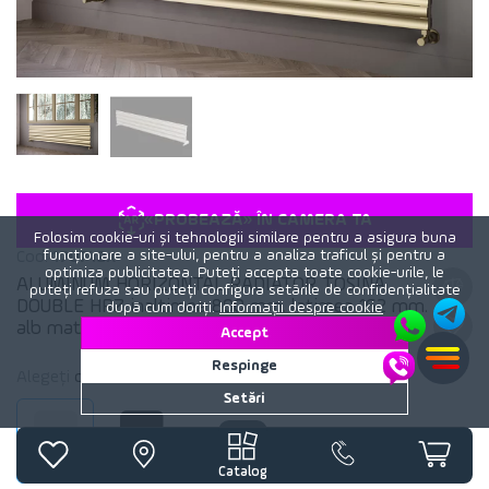
«PROBEAZĂ» ÎN CAMERA TA
Folosim cookie-uri și tehnologii similare pentru a asigura buna
funcționare a site-ului, pentru a analiza traficul și pentru a
Cod:
170742x
optimiza publicitatea. Puteți accepta toate cookie-urile, le
ALUMINUM HORIZONTAL RADIATOR TOSINA
puteți refuza sau puteți configura setările de confidențialitate
DOUBLE HRZ inaltimea 800 mm. latimea 162 mm.
după cum doriți.
Informații despre cookie
alb mat
Accept
Respinge
Alegeți
culoare
calorifer:
Alb mat
Setări
Alb mat
Negru mat
Catalog