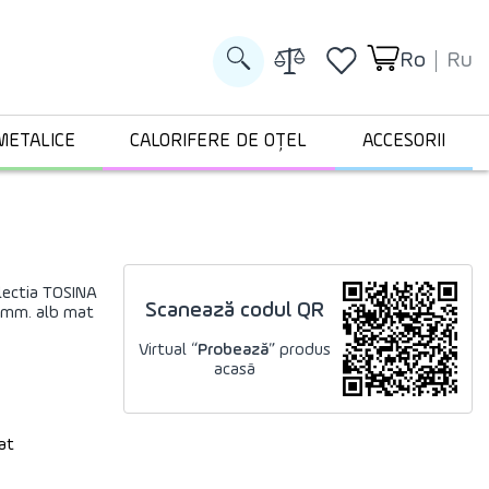
Ro
Ru
METALICE
CALORIFERE DE OȚEL
ACCESORII
olectia TOSINA
Scanează codul QR
 mm. alb mat
Virtual “
Probează
” produs
acasă
at