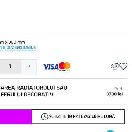
mm x 300 mm
ATE DIMENSIUNILE
1
+
LAREA RADIATORULUI SAU
Preț
IFERULUI DECORATIV
3700 lei
ACHIZIȚIE ÎN RATE
242 LEI
PE LUNĂ