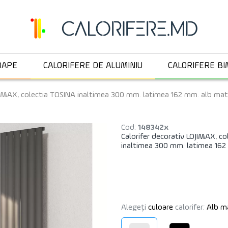
OAPE
CALORIFERE DE ALUMINIU
CALORIFERE BI
OJIMAX, colectia TOSINA inaltimea 300 mm. latimea 162 mm. alb mat
Cod:
148342x
Calorifer decorativ LOJIMAX, c
inaltimea 300 mm. latimea 162
Alegeți
culoare
calorifer:
Alb m