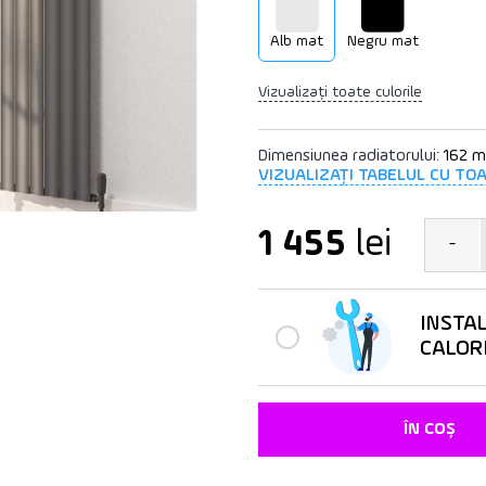
Alb mat
Negru mat
Vizualizați toate culorile
Dimensiunea radiatorului:
162 
VIZUALIZAȚI TABELUL CU TO
1 455
lei
-
INSTA
CALOR
ÎN COȘ