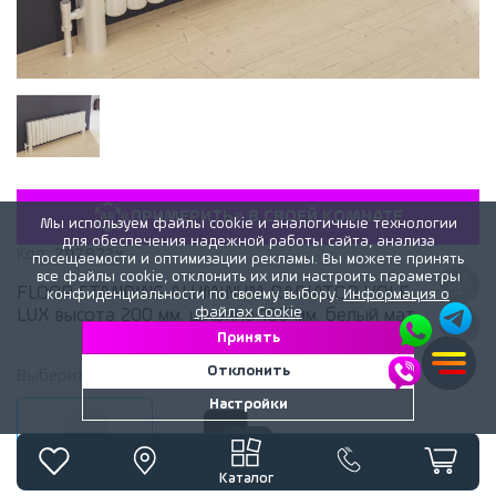
«ПРИМЕРИТЬ» В СВОЕЙ КОМНАТЕ
Мы используем файлы cookie и аналогичные технологии
для обеспечения надежной работы сайта, анализа
Код:
207972x
посещаемости и оптимизации рекламы. Вы можете принять
все файлы cookie, отклонить их или настроить параметры
FLOOR STANDING ALUMINUM RADIATOR VOLE
конфиденциальности по своему выбору.
Информация о
файлах Cookie
LUX высота 200 мм. ширина 188 мм. белый мат
Принять
Отклонить
Выберите
цвет
радиатора:
Белый матовый
Настройки
Белый матовый
Черный матовый
Каталог