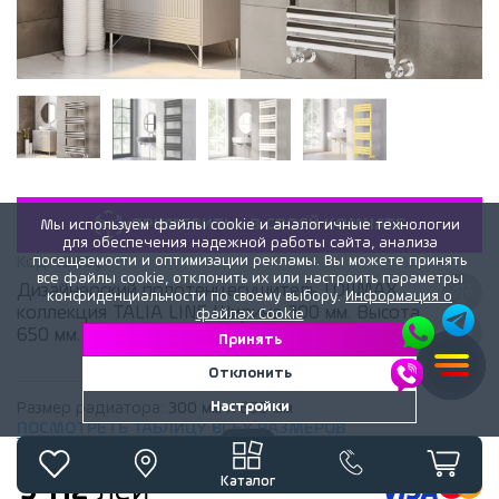
«ПРИМЕРИТЬ» В СВОЕЙ КОМНАТЕ
Мы используем файлы cookie и аналогичные технологии
для обеспечения надежной работы сайта, анализа
посещаемости и оптимизации рекламы. Вы можете принять
Код:
1990y
все файлы cookie, отклонить их или настроить параметры
Дизайнерский полотенцесушитель LOJIMAX,
конфиденциальности по своему выбору.
Информация о
коллекция TALIA LINE Ширина 300 мм. Высота
файлах Cookie
650 мм. белый мат
Принять
Отклонить
Настройки
Размер радиатора:
300 мм x 650 мм
ПОСМОТРЕТЬ ТАБЛИЦУ ВСЕХ РАЗМЕРОВ
Каталог
3 112
лей