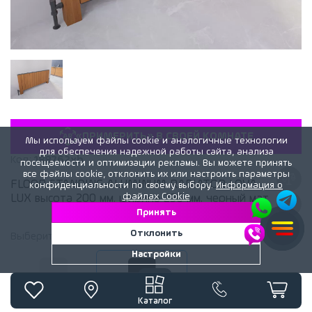
«ПРИМЕРИТЬ» В СВОЕЙ КОМНАТЕ
Мы используем файлы cookie и аналогичные технологии
для обеспечения надежной работы сайта, анализа
Код:
188762xb
посещаемости и оптимизации рекламы. Вы можете принять
все файлы cookie, отклонить их или настроить параметры
FLOOR STANDING ALUMINUM RADIATOR LOVA
конфиденциальности по своему выбору.
Информация о
файлах Cookie
LUX высота 200 мм. ширина 236 мм. черный мат
Принять
Отклонить
Выберите
цвет
радиатора:
Черный матовый
Настройки
Белый матовый
Черный матовый
Каталог