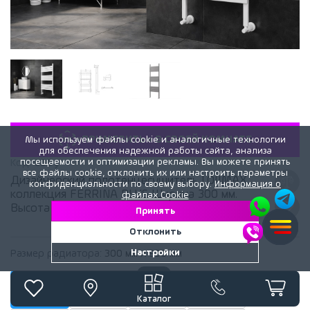
«ПРИМЕРИТЬ» В СВОЕЙ КОМНАТЕ
Мы используем файлы cookie и аналогичные технологии
для обеспечения надежной работы сайта, анализа
посещаемости и оптимизации рекламы. Вы можете принять
Код:
659y
все файлы cookie, отклонить их или настроить параметры
Дизайнерский полотенцесушитель LOJIMAX,
конфиденциальности по своему выбору.
Информация о
коллекция FERRINA PLUS Ширина 300 мм.
файлах Cookie
Высота 930 мм. белый мат
Принять
Отклонить
Настройки
Размер радиатора:
300 мм x 930 мм
930 x 300
930 x 400
930 x 500
930 x 300
3 028 лей
3 216 лей
3 403 лей
3 497 лей
Каталог