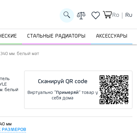
Ro
Ru
ЧЕСКИЕ
СТАЛЬНЫЕ РАДИАТОРЫ
АКСЕССУАРЫ
340 мм. белый мат
тель
Сканируй QR code
YLE
м. белый
Виртуально “
Примеряй
” товар у
себя дома
340 мм
Х РАЗМЕРОВ