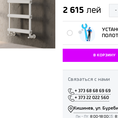
2 615
лей
-
УСТАН
ПОЛО
В КОРЗИНУ
Связаться с нами
+ 373 68 68 69 69
+ 373 22 022 560
Кишинев, ул. Буреби
Пн - Пт:
8:00-18:00
Сб:
8