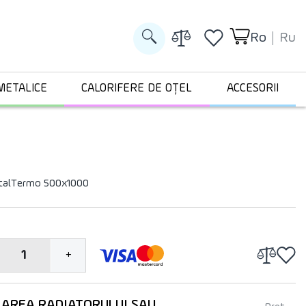
Ro
Ru
METALICE
CALORIFERE DE OȚEL
ACCESORII
 ItalTermo 500х1000
1
+
LAREA RADIATORULUI SAU