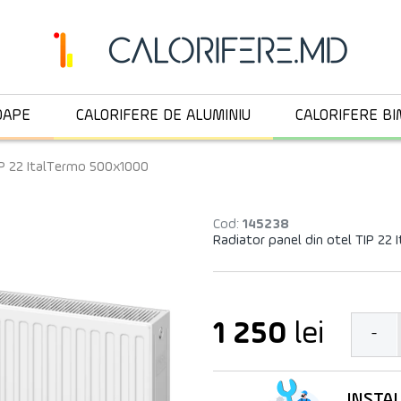
OAPE
CALORIFERE DE ALUMINIU
CALORIFERE BI
IP 22 ItalTermo 500х1000
Cod:
145238
Radiator panel din otel TIP 22
1 250
lei
-
INSTA