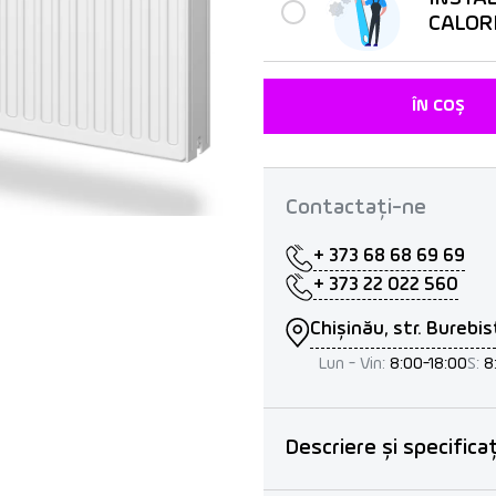
CALOR
ÎN COȘ
Contactați-ne
+ 373 68 68 69 69
+ 373 22 022 560
Chișinău, str. Burebis
Lun - Vin:
8:00-18:00
S:
8
Descriere și specificaț