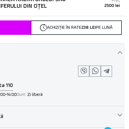
Preț
IFERULUI DIN OȚEL
2500 lei
ACHIZIȚIE ÎN RATE
238 LEI
PE LUNĂ
ta 110
:00-14:00
Dum:
Zi liberă
ii