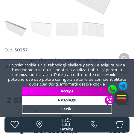
Cod:
50357
Radiator panel din otel DD PREMIUM TIP 33
Folosim cookie-uri și tehnologii similare pentru a asigura buna
500x1000
funcționare a site-ului, pentru a analiza traficul și pentru a
optimiza publicitatea. Puteți accepta toate cookie-urile, le
puteți refuza sau puteți configura setările de confidențialitate
după cum doriți.
Informații despre cookie
Accept
2 670
lei
Respinge
Setări
1
-
+
Instalarea radiatorului sau
Preț
Catalog
caloriferului din oțel
2500 lei