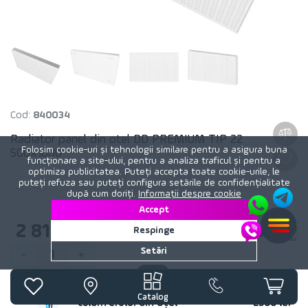
Cod:
840034
Radiator panel din otel DD PREMIUM TIP 22
Folosim cookie-uri și tehnologii similare pentru a asigura buna
500x1800
funcționare a site-ului, pentru a analiza traficul și pentru a
optimiza publicitatea. Puteți accepta toate cookie-urile, le
puteți refuza sau puteți configura setările de confidențialitate
după cum doriți.
Informații despre cookie
Accept
2 815
lei
Respinge
Setări
1
-
+
Instalarea radiatorului sau
Preț
Catalog
caloriferului din oțel
2500 lei