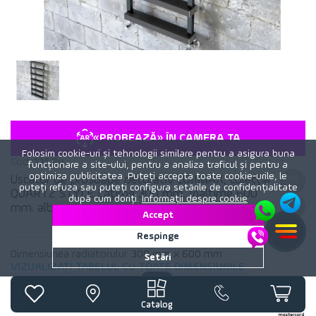
«PROBEAZĂ» ÎN CAMERA TA
Folosim cookie-uri și tehnologii similare pentru a asigura buna
Cod:
1358y
funcționare a site-ului, pentru a analiza traficul și pentru a
optimiza publicitatea. Puteți accepta toate cookie-urile, le
Uscător de prosoape decorativ LOJIMAX, colecția
puteți refuza sau puteți configura setările de confidențialitate
QUARTZ STYLE Lățime 300 mm. Înălțime 600
după cum doriți.
Informații despre cookie
mm. alb mat
Accept
Respinge
Dimensiunea radiatorului:
300 mm x 600 mm
Setări
VIZUALIZAȚI TABELUL CU TOATE DIMENSIUNILE
2 868
lei
Catalog