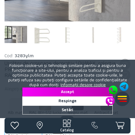
Cod:
3283ylm
Uscător de prosoape decorativ LOJIMAX, colectia
Folosim cookie-uri și tehnologii similare pentru a asigura buna
PRUSIAS inaltimea 700 mm. latimea 400 mm.
funcționare a site-ului, pentru a analiza traficul și pentru a
RAL luciu Lemon
optimiza publicitatea. Puteți accepta toate cookie-urile, le
puteți refuza sau puteți configura setările de confidențialitate
după cum doriți.
Informații despre cookie
Alegeți
culoare
calorifer:
RAL luciu Lemon
Accept
Respinge
Setări
Alb mat
RAL MY-512 luciu
Negru mat
Antracit mat
Catalog