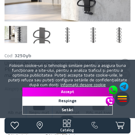
Cod:
3250yb
Uscător de prosoape decorativ LOJIMAX, colecția
Folosim cookie-uri și tehnologii similare pentru a asigura buna
PEARL Lățime 530 mm. Înălțime 400 mm. negru
funcționare a site-ului, pentru a analiza traficul și pentru a
mat
optimiza publicitatea. Puteți accepta toate cookie-urile, le
puteți refuza sau puteți configura setările de confidențialitate
după cum doriți.
Informații despre cookie
Alegeți
culoare
calorifer:
Negru mat
Accept
Respinge
Setări
Alb mat
Negru mat
Antracit mat
RAL mat kiwi
Catalog