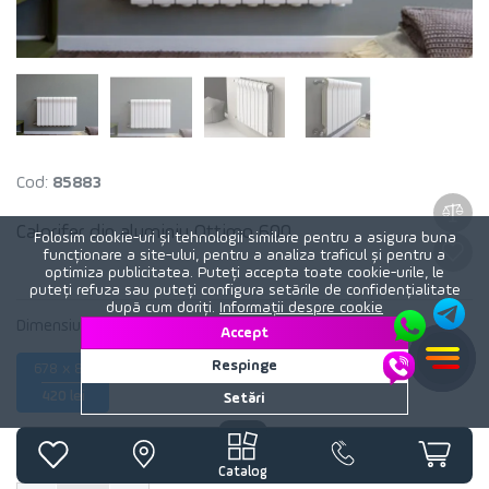
Cod:
85883
Calorifer din aluminiu Ottimo 600
Folosim cookie-uri și tehnologii similare pentru a asigura buna
funcționare a site-ului, pentru a analiza traficul și pentru a
optimiza publicitatea. Puteți accepta toate cookie-urile, le
puteți refuza sau puteți configura setările de confidențialitate
după cum doriți.
Informații despre cookie
Dimensiunea radiatorului:
80 mm x 678 mm
Accept
Respinge
678 x 80
420 lei
Setări
377
lei
Catalog