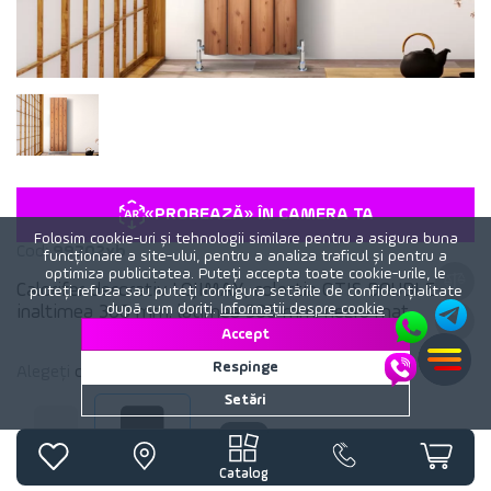
«PROBEAZĂ» ÎN CAMERA TA
Folosim cookie-uri și tehnologii similare pentru a asigura buna
Cod:
99702xb
funcționare a site-ului, pentru a analiza traficul și pentru a
optimiza publicitatea. Puteți accepta toate cookie-urile, le
Calorifer decorativ LOJIMAX, colectia OTIS DOUBLE
puteți refuza sau puteți configura setările de confidențialitate
după cum doriți.
Informații despre cookie
inaltimea 300 mm. latimea 308 mm. negru mat
Accept
Respinge
Alegeți
culoare
calorifer:
Negru mat
Setări
Alb mat
Negru mat
Catalog