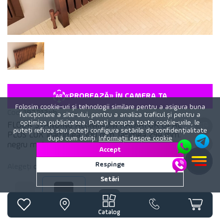
«PROBEAZĂ» ÎN CAMERA TA
Folosim cookie-uri și tehnologii similare pentru a asigura buna
Cod:
197012xb
funcționare a site-ului, pentru a analiza traficul și pentru a
optimiza publicitatea. Puteți accepta toate cookie-urile, le
FLOOR STANDING ALUMINUM RADIATOR OPAL
puteți refuza sau puteți configura setările de confidențialitate
PLUS LUX inaltimea 300 mm. latimea 294 mm.
după cum doriți.
Informații despre cookie
negru mat
Accept
Respinge
Alegeți
culoare
calorifer:
Negru mat
Setări
Alb mat
Negru mat
Catalog