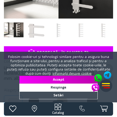
«PROBEAZĂ» ÎN CAMERA TA
Folosim cookie-uri și tehnologii similare pentru a asigura buna
funcționare a site-ului, pentru a analiza traficul și pentru a
Cod:
3238y
optimiza publicitatea. Puteți accepta toate cookie-urile, le
Uscător de prosoape decorativ LOJIMAX, colecția
puteți refuza sau puteți configura setările de confidențialitate
NUMMO STYLE Lățime 340 mm. Înălțime 450
după cum doriți.
Informații despre cookie
mm. alb mat
Accept
Respinge
Alegeți
culoare
calorifer:
Alb mat
Setări
Alb mat
Negru mat
RAL MY-512 luciu
Antracit mat
Catalog