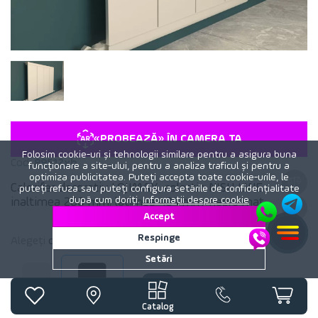
«PROBEAZĂ» ÎN CAMERA TA
Folosim cookie-uri și tehnologii similare pentru a asigura buna
Cod:
89512xb
funcționare a site-ului, pentru a analiza traficul și pentru a
optimiza publicitatea. Puteți accepta toate cookie-urile, le
Calorifer decorativ LOJIMAX, colectia NISH LINE
puteți refuza sau puteți configura setările de confidențialitate
după cum doriți.
Informații despre cookie
inaltimea 200 mm. latimea 404 mm. negru mat
Accept
Respinge
Alegeți
culoare
calorifer:
Negru mat
Setări
Alb mat
Negru mat
Catalog