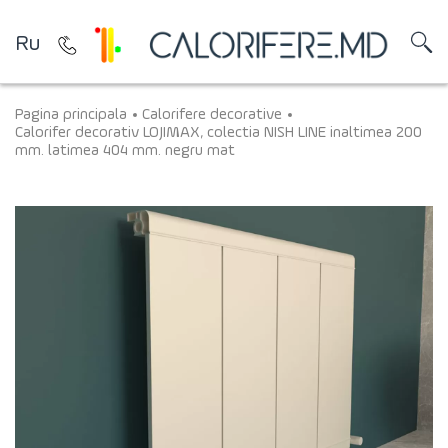
Ru
Pagina principala
Calorifere decorative
Calorifer decorativ LOJIMAX, colectia NISH LINE inaltimea 200
mm. latimea 404 mm. negru mat