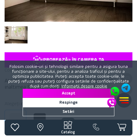
«PROBEAZĂ» ÎN CAMERA TA
Folosim cookie-uri și tehnologii similare pentru a asigura buna
Cod:
163112x
funcționare a site-ului, pentru a analiza traficul și pentru a
optimiza publicitatea. Puteți accepta toate cookie-urile, le
ALUMINUM HORIZONTAL RADIATOR NIORA HRZ
puteți refuza sau puteți configura setările de confidențialitate
după cum doriți.
Informații despre cookie
inaltimea 800 mm. latimea 244 mm. alb mat
Accept
Respinge
Alegeți
culoare
calorifer:
Alb mat
Setări
Alb mat
Negru mat
Catalog