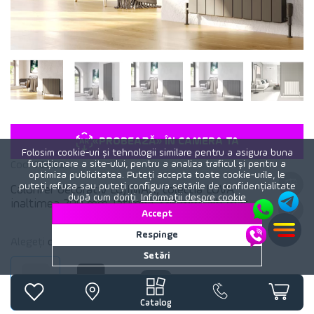
«PROBEAZĂ» ÎN CAMERA TA
Folosim cookie-uri și tehnologii similare pentru a asigura buna
funcționare a site-ului, pentru a analiza traficul și pentru a
Cod:
78562x
optimiza publicitatea. Puteți accepta toate cookie-urile, le
puteți refuza sau puteți configura setările de confidențialitate
Calorifer decorativ LOJIMAX, colectia LOVA
după cum doriți.
Informații despre cookie
inaltimea 200 mm. latimea 236 mm. alb mat
Accept
Respinge
Alegeți
culoare
calorifer:
Alb mat
Setări
Alb mat
Negru mat
Catalog