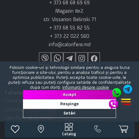
+ 373 68 68 69 69
Magazin №2.
str. Vissarion Belinski 71
+ 373 68 55 82 55
+ 373 22 022 560
info@calorifere.md
Folosim cookie-uri și tehnologii similare pentru a asigura buna
funcționare a site-ului, pentru a analiza traficul și pentru a
optimiza publicitatea. Puteți accepta toate cookie-urile, le
puteți refuza sau puteți configura setările de confidențialitate
după cum doriți.
Informații despre cookie
Catalog de produse
Accept
Calorifere decorative
Respinge
Uscătoare de prosoape
Setări
Calorifere de aluminiu
Calorifere Bimetalice
Catalog
Calorifere de oțel