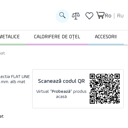
Ro
Ru
METALICE
CALORIFERE DE OȚEL
ACCESORII
mat
lectia FLAT LINE
Scanează codul QR
4 mm. alb mat
Virtual “
Probează
” produs
acasă
at