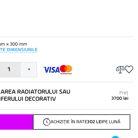
mm x 300 mm
ATE DIMENSIUNILE
1
+
LAREA RADIATORULUI SAU
Preț
IFERULUI DECORATIV
3700 lei
ACHIZIȚIE ÎN RATE
302 LEI
PE LUNĂ