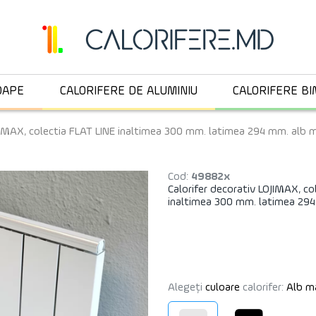
OAPE
CALORIFERE DE ALUMINIU
CALORIFERE BI
OJIMAX, colectia FLAT LINE inaltimea 300 mm. latimea 294 mm. alb 
Cod:
49882x
Calorifer decorativ LOJIMAX, co
inaltimea 300 mm. latimea 29
Alegeți
culoare
calorifer:
Alb m