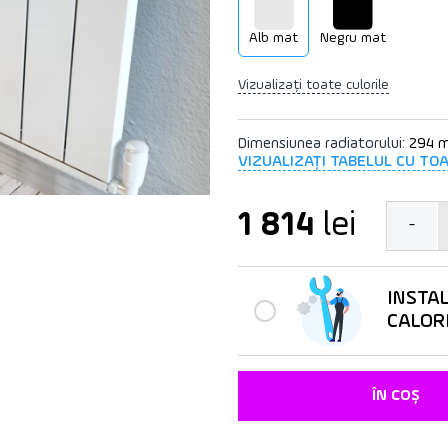
Alb mat
Negru mat
Vizualizați toate culorile
Dimensiunea radiatorului:
294 
VIZUALIZAȚI TABELUL CU TO
1 814
lei
-
INSTA
CALOR
ÎN COȘ