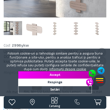
Cod:
2996ykw
Uscător de prosoape decorativ LOJIMAX, colectia
Folosim cookie-uri și tehnologii similare pentru a asigura buna
DOSIA inaltimea 250 mm. latimea 400 mm. RAL
funcționare a site-ului, pentru a analiza traficul și pentru a
kiwi mat
optimiza publicitatea. Puteți accepta toate cookie-urile, le
puteți refuza sau puteți configura setările de confidențialitate
după cum doriți.
Informații despre cookie
Alegeți
culoare
calorifer:
RAL mat kiwi
Accept
Respinge
Setări
Alb mat
RAL MY-512 luciu
RAL luciu Lemon
Negru mat
Catalog